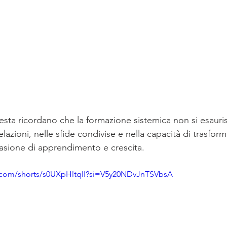
ta ricordano che la formazione sistemica non si esaurisc
lazioni, nelle sfide condivise e nella capacità di trasfor
asione di apprendimento e crescita.
e.com/shorts/s0UXpHltqlI?si=V5y20NDvJnTSVbsA