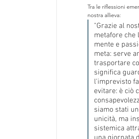
Tra le riflessioni em
nostra allieva:
"Grazie al nos
metafore che l
mente e passi
meta: serve an
trasportare c
significa guar
l'imprevisto f
evitare: è ciò
consapevolezza
siamo stati un
unicità, ma in
sistemica attr
una giornata d