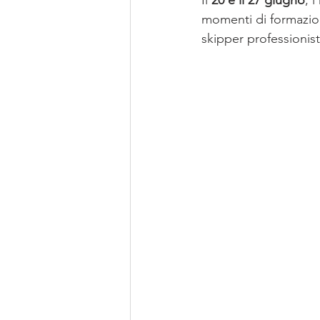
Il 
20 e il 27 giugno
, 
momenti di formazione
skipper professionist