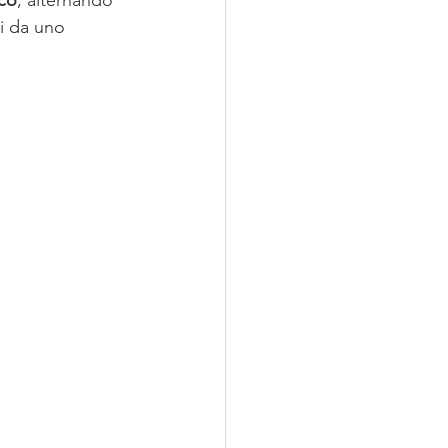
co
, alternando 
i da uno 