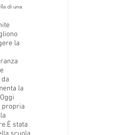
lla di una 
ite 
gliono 
ere la 
iranza 
e 
 da 
menta la 
.Oggi 
 propria 
la 
e.È stata 
lla scuola 