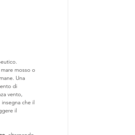
eutico. 
il mare mosso o 
 umane. Una 
ento di 
za vento, 
 insegna che il 
gere il 