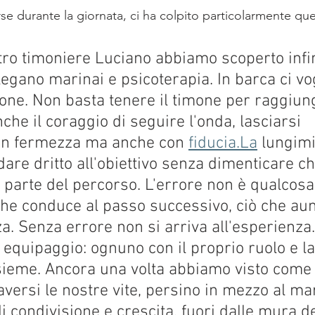
erse durante la giornata, ci ha colpito particolarmente que
tro timoniere Luciano abbiamo scoperto infin
egano marinai e psicoterapia. In barca ci vo
one. Non basta tenere il timone per raggiung
che il coraggio di seguire l'onda, lasciarsi 
on fermezza ma anche con 
fiducia.La
 lungim
dare dritto all'obiettivo senza dimenticare ch
a parte del percorso. L'errore non è qualcosa
 che conduce al passo successivo, ciò che au
. Senza errore non si arriva all'esperienza
 equipaggio: ognuno con il proprio ruolo e la
sieme. Ancora una volta abbiamo visto come 
aversi le nostre vite, persino in mezzo al mar
i condivisione e crescita, fuori dalle mura de