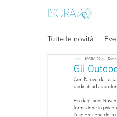
Tutte le novità
Eve
Mediazione famili
ISCRA
29 giu
Tempo
Gli Outdo
Con l'arrivo dell'est
dedicati ad approfond
Fin dagli anni Novant
formazione in psicote
l'esplorazione della 