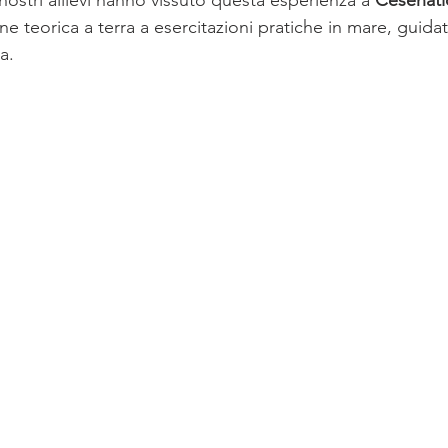
i nostri allievi hanno vissuto questa esperienza a 
Cesenati
 teorica a terra a esercitazioni pratiche in mare, guidat
a.