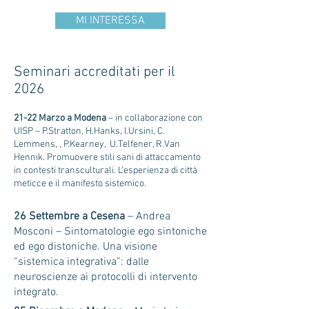
MI INTERESSA
Seminari accreditati per il
2026
21-22 Marzo a Modena
– in collaborazione con
UISP – P.Stratton, H.Hanks, I.Ursini, C.
Lemmens, , P.Kearney, U.Telfener, R.Van
Hennik. Promuovere stili sani di attaccamento
in contesti transculturali. L’esperienza di città
meticce e il manifesto sistemico.
26 Settembre a Cesena
– Andrea
Mosconi – Sintomatologie ego sintoniche
ed ego distoniche. Una visione
“sistemica integrativa”: dalle
neuroscienze ai protocolli di intervento
integrato.