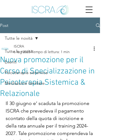
Post
Tutte le novità
ISCRA
Tutte le novità
6 lug 2023
Tempo di lettura: 1 min
Nuova promozione per il
Eventi
Corso di Specializzazione in
Psicoterapia sistemica
Psicoterapia Sistemica &
Mediazione familiare
Relazionale
Il 30 giugno e’ scaduta la promozione 
ISCRA che prevedeva il pagamento 
scontato della quota di iscrizione e 
della rata annuale per il training 2024-
2027. Tale promozione comprendeva la 