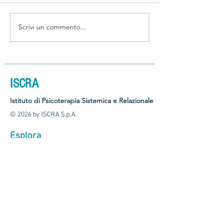
Scrivi un commento...
Terapia sistemica che
Connessioni tra di
funziona
storia della famig
ISCRA
Istituto di Psicoterapia Sistemica e Relazionale
© 2026 by ISCRA S.p.A.
Esplora
Home
Corsi
Eventi
Chi siamo
Contatti
Sedi