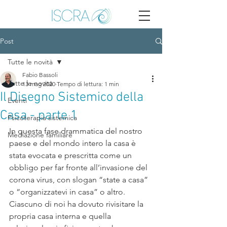
Post
Tutte le novità
Fabio Bassoli
Tutte le novità
13 mag 2020
Tempo di lettura: 1 min
Il Disegno Sistemico della
Eventi
Casa - parte 1
Psicoterapia sistemica
In questa fase drammatica del nostro 
Mediazione familiare
paese e del mondo intero la casa è 
stata evocata e prescritta come un 
obbligo per far fronte all’invasione del 
corona virus, con slogan “state a casa” 
o “organizzatevi in casa” o altro. 
Ciascuno di noi ha dovuto rivisitare la 
propria casa interna e quella 