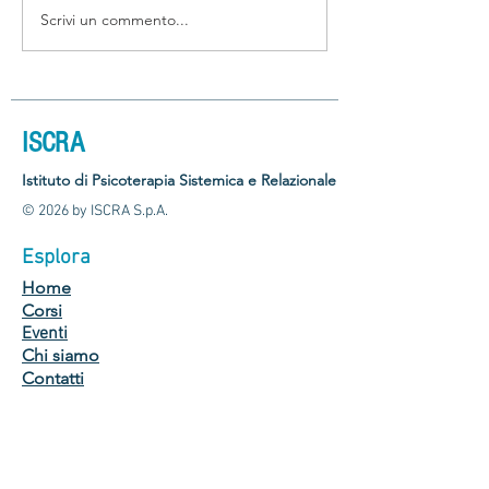
Scrivi un commento...
Terapia sistemica che
Connessioni tra di
funziona
storia della famig
ISCRA
Istituto di Psicoterapia Sistemica e Relazionale
© 2026 by ISCRA S.p.A.
Esplora
Home
Corsi
Eventi
Chi siamo
Contatti
Sedi
ISCRA Modena: