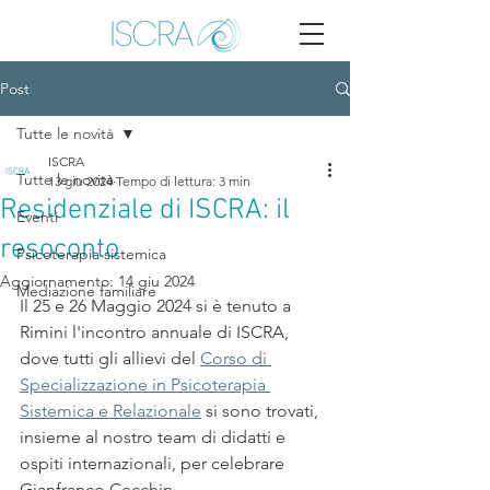
Post
Tutte le novità
ISCRA
Tutte le novità
13 giu 2024
Tempo di lettura: 3 min
Residenziale di ISCRA: il
Eventi
resoconto
Psicoterapia sistemica
Aggiornamento:
14 giu 2024
Mediazione familiare
Il 25 e 26 Maggio 2024 si è tenuto a 
Rimini l'incontro annuale di ISCRA, 
dove tutti gli allievi del 
Corso di 
Specializzazione in Psicoterapia 
Sistemica e Relazionale
 si sono trovati, 
insieme al nostro team di didatti e 
ospiti internazionali, per celebrare 
Gianfranco Cecchin. 