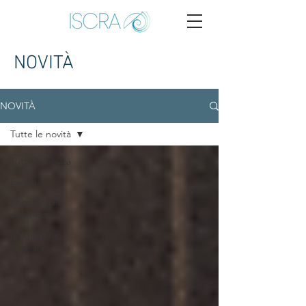
NOVITÀ
NOVITÀ
Tutte le novità
Tutte le novità
Eventi
Psicoterapia
sistemica
Mediazione
familiare