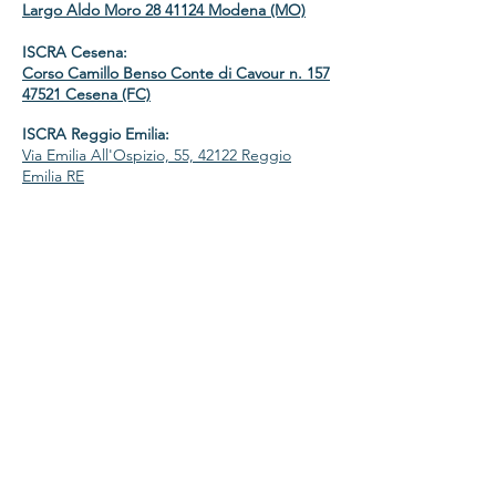
Largo Aldo Moro 28 41124 Modena (MO)
ISCRA Cesena:
Corso Camillo Benso Conte di Cavour n. 157
47521 Cesena (FC)
ISCRA Reggio Emilia:
Via Emilia All'Ospizio, 55, 42122 Reggio
Emilia RE
Contatti
ISCRA Modena:
Phone :
059 238177
Fax :
059 210370
ISCRA Cesena:
Phone :
0547 238177
Email:
iscramodena@gmail.com
Seguici