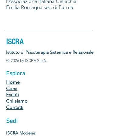
l’Associazione Italiana Celiachia
Emilia Romagna sez. di Parma.
ISCRA
Istituto di Psicoterapia Sistemica e Relazionale
© 2026 by ISCRA S.p.A.
Esplora
Home
Corsi
Eventi
Chi siamo
Contatti
Sedi
ISCRA Modena: